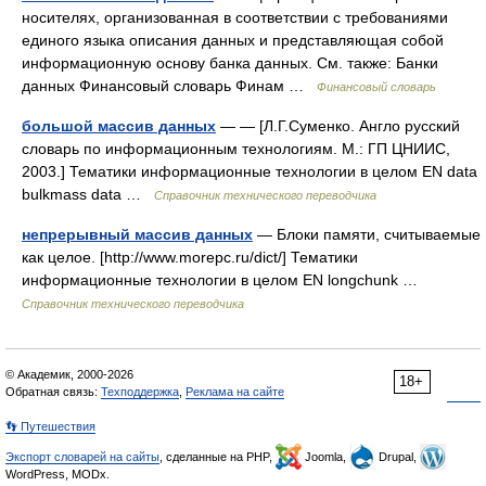
носителях, организованная в соответствии с требованиями
единого языка описания данных и представляющая собой
информационную основу банка данных. См. также: Банки
данных Финансовый словарь Финам …
Финансовый словарь
большой массив данных
— — [Л.Г.Суменко. Англо русский
словарь по информационным технологиям. М.: ГП ЦНИИС,
2003.] Тематики информационные технологии в целом EN data
bulkmass data …
Справочник технического переводчика
непрерывный массив данных
— Блоки памяти, считываемые
как целое. [http://www.morepc.ru/dict/] Тематики
информационные технологии в целом EN longchunk …
Справочник технического переводчика
© Академик, 2000-2026
18+
Обратная связь:
Техподдержка
,
Реклама на сайте
👣 Путешествия
Экспорт словарей на сайты
, сделанные на PHP,
Joomla,
Drupal,
WordPress, MODx.