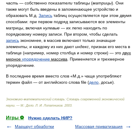
часть
— собственно
показатели
таблицы (
матрицы
). Они
также могут быть введены в запоминающее устройство и
образовать М.д.
Запись
таблиц осуществляется при этом двумя
способами: при первом подряд записываются все элементы
матрицы, включая
нулевые
— их легко находить по
порядковому номеру записи. При втором, чтобы сделать
запись
экономнее, в массив включают только
значащие
элементы
, и каждому из них дают
ин­
декс
, признак его места в
таблице (например, номер столбца и номер строки) — это
двух­
мерное
упорядочение
массива
. Применяется и трехмерное
упорядочение.
В последнее время вместо слов «М.д.» чаще употребляют
термин файл — от английского слова file (
дело
, досье).
Экономико-математический словарь: Словарь современной экономической
науки. — М.: Дело
.
Л. И. Лопатников
.
2003
.
Игры ⚽
Нужно сделать НИР?
Маршрут обработки
Массовая приватизация