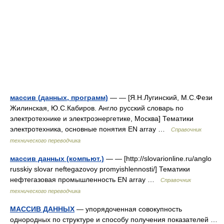
массив (данных, программ)
— — [Я.Н.Лугинский, М.С.Фези
Жилинская, Ю.С.Кабиров. Англо русский словарь по
электротехнике и электроэнергетике, Москва] Тематики
электротехника, основные понятия EN array …
Справочник
технического переводчика
массив данных (компьют.)
— — [http://slovarionline.ru/anglo
russkiy slovar neftegazovoy promyishlennosti/] Тематики
нефтегазовая промышленность EN array …
Справочник
технического переводчика
МАССИВ ДАННЫХ
— упорядоченная совокупность
однородных по структуре и способу получения показателей …