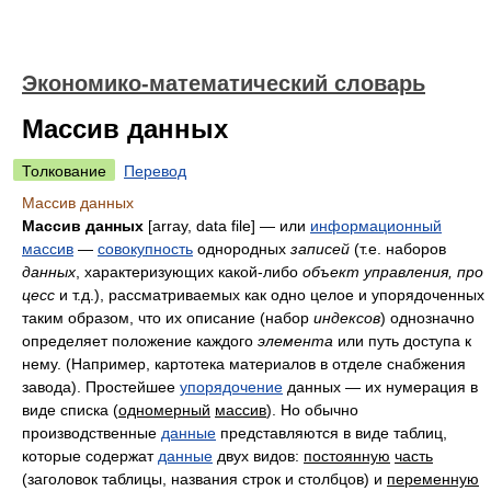
Экономико-математический словарь
Массив данных
Толкование
Перевод
Массив данных
Массив данных
[array, data file] — или
информационный
массив
—
совокупность
однородных
записей
(т.е. наборов
данных
, характеризующих какой-либо
объект управления, про­
цесс
и т.д.), рассматриваемых как одно целое и упорядоченных
таким образом, что их описание (набор
индексов
) однозначно
определяет положение каждого
элемента
или путь доступа к
нему. (Например, картотека материалов в отделе снабжения
завода). Простейшее
упорядочение
данных — их нумерация в
виде списка (
одно­
мерный
массив
). Но обычно
производственные
данные
представляются в виде таблиц,
которые содержат
данные
двух видов:
постоянную
часть
(заголовок таблицы, названия строк и столбцов) и
переменную